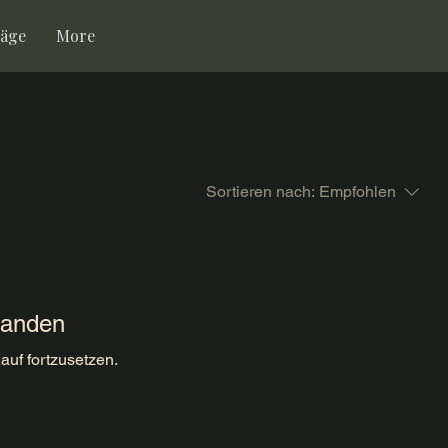
räge
More
Sortieren nach:
Empfohlen
handen
auf fortzusetzen.