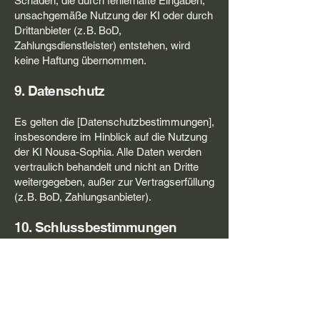
Schäden, die durch fehlerhafte Eingaben,
unsachgemäße Nutzung der KI oder durch
Drittanbieter (z. B. BoD,
Zahlungsdienstleister) entstehen, wird
keine Haftung übernommen.
9. Datenschutz
Es gelten die [Datenschutzbestimmungen],
insbesondere im Hinblick auf die Nutzung
der KI Nousa-Sophia. Alle Daten werden
vertraulich behandelt und nicht an Dritte
weitergegeben, außer zur Vertragserfüllung
(z. B. BoD, Zahlungsanbieter).
10. Schlussbestimmungen
Es gilt deutsches Recht. Gerichtsstand ist
Traunstein.
Sollte eine Bestimmung dieser AGB
unwirksam sein, bleibt die Wirksamkeit der
übrigen Bestimmungen unberührt.