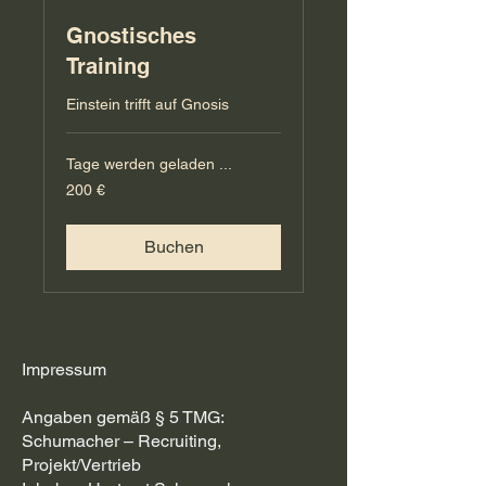
Gnostisches
Training
Einstein trifft auf Gnosis
Tage werden geladen ...
200
200 €
Euro
Buchen
Impressum
Angaben gemäß § 5 TMG:
Schumacher – Recruiting,
Projekt/Vertrieb