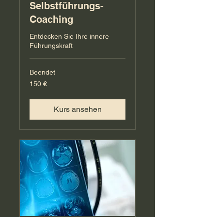
Selbstführungs-
Coaching
Entdecken Sie Ihre innere
Führungskraft
Beendet
150
150 €
Euro
Kurs ansehen