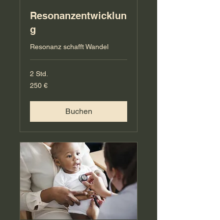
Resonanzentwicklun
g
Resonanz schafft Wandel
2 Std.
250
250 €
Euro
Buchen